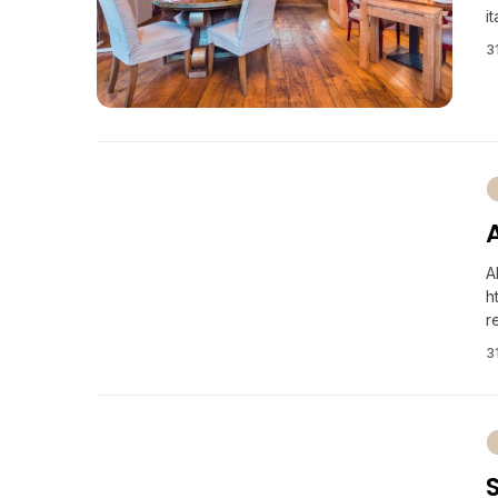
i
3
A
h
r
3