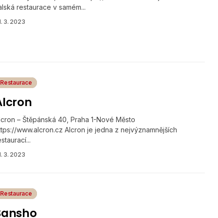
talská restaurace v samém...
1. 3. 2023
Restaurace
Alcron
lcron – Štěpánská 40, Praha 1-Nové Město
ttps://www.alcron.cz Alcron je jedna z nejvýznamnějších
estaurací...
1. 3. 2023
Restaurace
Sansho