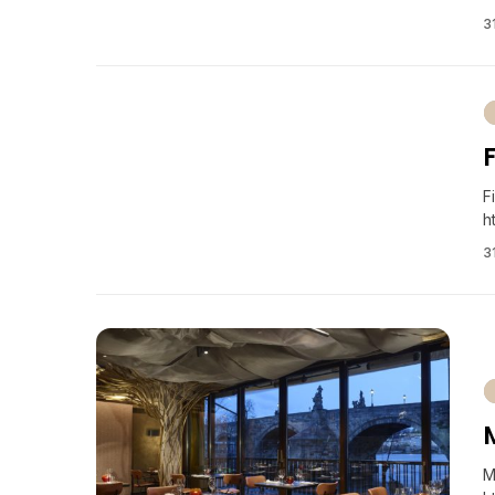
3
F
F
h
3
M