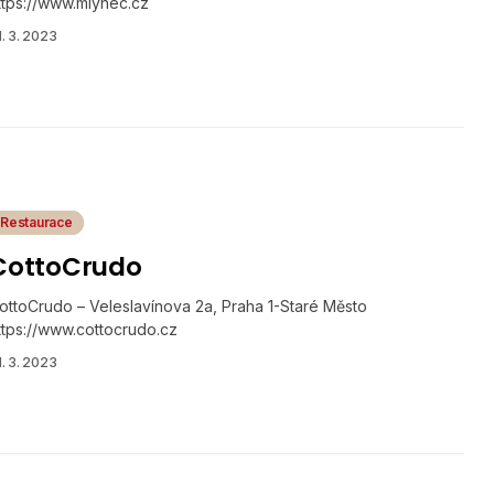
ttps://www.mlynec.cz
1. 3. 2023
Restaurace
CottoCrudo
ottoCrudo – Veleslavínova 2a, Praha 1-Staré Město
ttps://www.cottocrudo.cz
1. 3. 2023