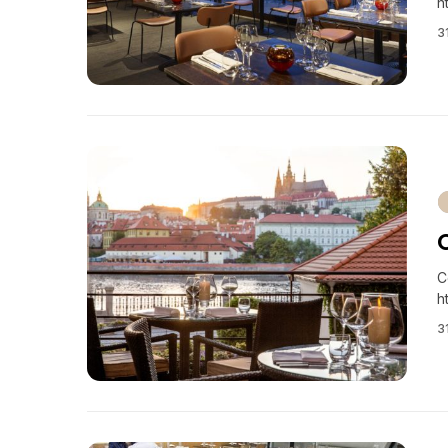
h
3
C
h
3