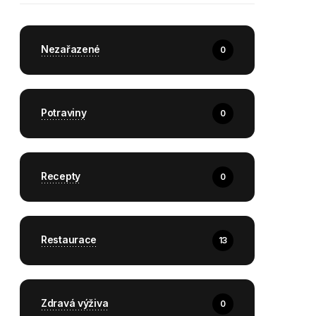
Nezařazené
0
Potraviny
0
Recepty
0
Restaurace
13
Zdravá výživa
0