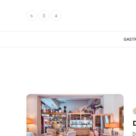
GAST
D
D