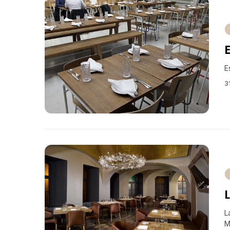
E
3
L
M