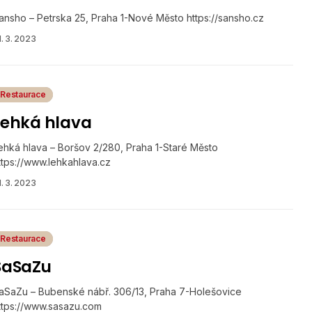
ansho – Petrska 25, Praha 1-Nové Město https://sansho.cz
1. 3. 2023
Restaurace
Lehká hlava
ehká hlava – Boršov 2/280, Praha 1-Staré Město
ttps://www.lehkahlava.cz
1. 3. 2023
Restaurace
SaSaZu
aSaZu – Bubenské nábř. 306/13, Praha 7-Holešovice
ttps://www.sasazu.com